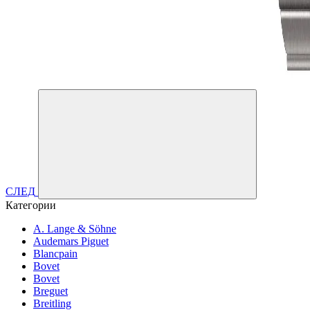
СЛЕД
Категории
A. Lange & Söhne
Audemars Piguet
Blancpain
Bovet
Bovet
Breguet
Breitling