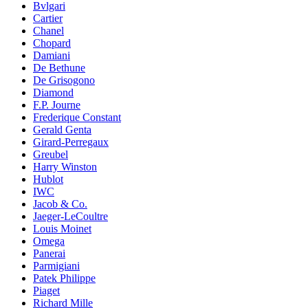
Bvlgari
Cartier
Chanel
Chopard
Damiani
De Bethune
De Grisogono
Diamond
F.P. Journe
Frederique Constant
Gerald Genta
Girard-Perregaux
Greubel
Harry Winston
Hublot
IWC
Jacob & Co.
Jaeger-LeCoultre
Louis Moinet
Omega
Panerai
Parmigiani
Patek Philippe
Piaget
Richard Mille