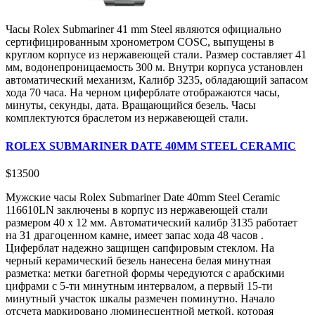
Часы Rolex Submariner 41 mm Steel являются официально
сертифицированным хронометром COSC, выпущены в
круглом корпусе из нержавеющей стали. Размер составляет 41
мм, водонепроницаемость 300 м. Внутри корпуса установлен
автоматический механизм, Калибр 3235, обладающий запасом
хода 70 часа. На черном циферблате отображаются часы,
минуты, секунды, дата. Вращающийся безель. Часы
комплектуются браслетом из нержавеющей стали.
ROLEX SUBMARINER DATE 40MM STEEL CERAMIC
$
13500
Мужские часы Rolex Submariner Date 40mm Steel Ceramic
116610LN заключены в корпус из нержавеющей стали
размером 40 х 12 мм. Автоматический калибр 3135 работает
на 31 драгоценном камне, имеет запас хода 48 часов .
Циферблат надежно защищен сапфировым стеклом. На
черный керамический безель нанесена белая минутная
разметка: метки багетной формы чередуются с арабскими
цифрами с 5-ти минутным интервалом, а первый 15-ти
минутный участок шкалы размечен поминутно. Начало
отсчета маркировано люминесцентной меткой, которая