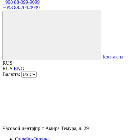
+998 88-099-9099
+998 88-709-0999
Контакты
RUS
RUS
ENG
Валюта:
Часовой центр
|
пр-т Амира Темура, д. 29
Онлайн-Оценка