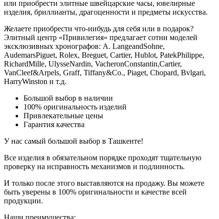
или приобрести элитные швейцарские часы, ювелирные
изделия, бриллианты, драгоценности и предметы искусства.
Желаете приобрести что-нибудь для себя или в подарок?
Элитный центр «Привилегия» предлагает сотни моделей
эксклюзивных хронографов: A. LangeandSohne,
AudemarsPiguet, Rolex, Breguet, Cartier, Hublot, PatekPhilippe,
RichardMille, UlysseNardin, VacheronConstantin,Cartier,
VanCleef&Arpels, Graff, Tiffany&Co., Piaget, Chopard, Bvlgari,
HarryWinston и т.д.
Большой выбор в наличии
100% оригинальность изделий
Привлекательные цены
Гарантия качества
У нас самый большой выбор в Ташкенте!
Все изделия в обязательном порядке проходят тщательную
проверку на исправность механизмов и подлинность.
И только после этого выставляются на продажу. Вы можете
быть уверены в 100% оригинальности и качестве всей
продукции.
Наши преимущества: