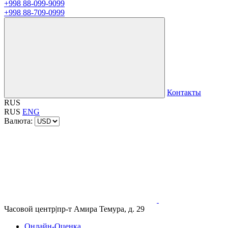
+998 88-099-9099
+998 88-709-0999
Контакты
RUS
RUS
ENG
Валюта:
Часовой центр
|
пр-т Амира Темура, д. 29
Онлайн-Оценка