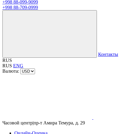
+998 88-099-9099
+998 88-709-0999
Контакты
RUS
RUS
ENG
Валюта:
Часовой центр
|
пр-т Амира Темура, д. 29
Онлайн-Оценка