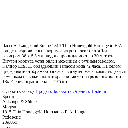
Часы A. Lange and Sohne 1815 Thin Honeygold Homage to F. A.
Lange представлены в корпусе из розового золота 18к
размером 38 х 6.3 мм, водонепроницаемостью 30 метров.
Внутри корпуса установлен механизм с ручным заводом,
Калибр L093.1, обладающий запасом хода 72 часа. На белом
циферблате отображаются часы, минуты. Часы комплектуются
ремешком из кожи аллигатора с вставкой из розового золота
18к. Серия ограничена — 175 шт.
Оставить заявку
Продать
Заложить
Оценить
Trade-in
Бренд
A. Lange & Söhne
Модель
1815 Thin Honeygold Homage to F. A. Lange
Референс
239.050
Пол