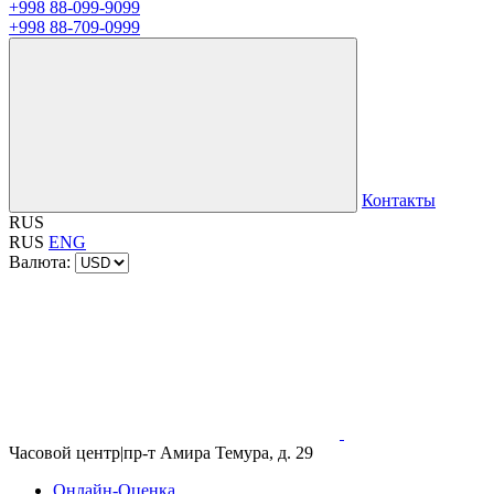
+998 88-099-9099
+998 88-709-0999
Контакты
RUS
RUS
ENG
Валюта:
Часовой центр
|
пр-т Амира Темура, д. 29
Онлайн-Оценка