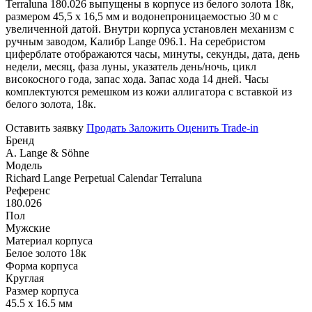
Terraluna 180.026 выпущены в корпусе из белого золота 18к,
размером 45,5 х 16,5 мм и водонепроницаемостью 30 м с
увеличенной датой. Внутри корпуса установлен механизм с
ручным заводом, Калибр Lange 096.1. На серебристом
циферблате отображаются часы, минуты, секунды, дата, день
недели, месяц, фаза луны, указатель день/ночь, цикл
високосного года, запас хода. Запас хода 14 дней. Часы
комплектуются ремешком из кожи аллигатора с вставкой из
белого золота, 18к.
Оставить заявку
Продать
Заложить
Оценить
Trade-in
Бренд
A. Lange & Söhne
Модель
Richard Lange Perpetual Calendar Terraluna
Референс
180.026
Пол
Мужские
Материал корпуса
Белое золото 18к
Форма корпуса
Круглая
Размер корпуса
45.5 х 16.5 мм