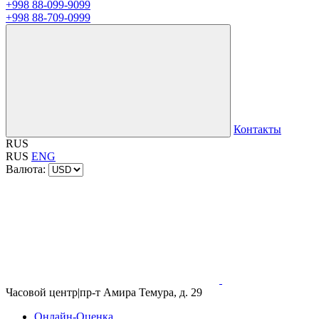
+998 88-099-9099
+998 88-709-0999
Контакты
RUS
RUS
ENG
Валюта:
Часовой центр
|
пр-т Амира Темура, д. 29
Онлайн-Оценка