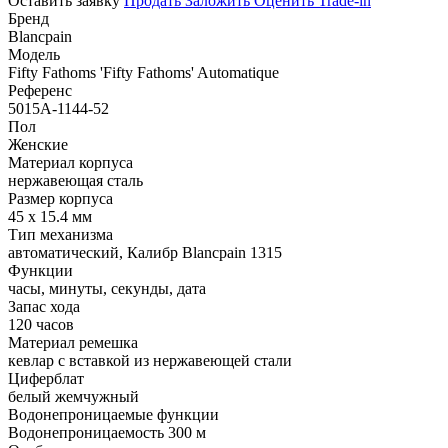
Оставить заявку
Продать
Заложить
Оценить
Trade-in
Бренд
Blancpain
Модель
Fifty Fathoms 'Fifty Fathoms' Automatique
Референс
5015A-1144-52
Пол
Женские
Материал корпуса
нержавеющая сталь
Размер корпуса
45 x 15.4 мм
Тип механизма
автоматический, Калибр Blancpain 1315
Функции
часы, минуты, секунды, дата
Запас хода
120 часов
Материал ремешка
кевлар с вставкой из нержавеющей стали
Циферблат
белый жемчужный
Водонепроницаемые функции
Водонепроницаемость 300 м