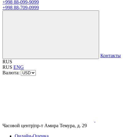
+998 88-099-9099
+998 88-709-0999
Контакты
RUS
RUS
ENG
Валюта:
Часовой центр
|
пр-т Амира Темура, д. 29
Онлайн-Оценка