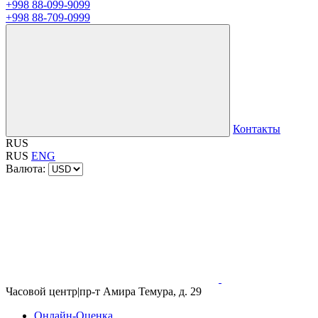
+998 88-099-9099
+998 88-709-0999
Контакты
RUS
RUS
ENG
Валюта:
Часовой центр
|
пр-т Амира Темура, д. 29
Онлайн-Оценка