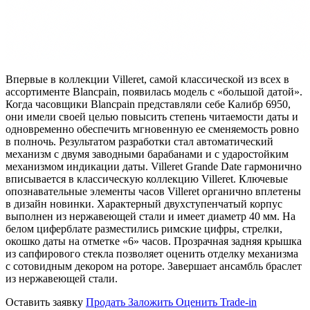
Впервые в коллекции Villeret, самой классической из всех в
ассортименте Blancpain, появилась модель с «большой датой».
Когда часовщики Blancpain представляли себе Калибр 6950,
они имели своей целью повысить степень читаемости даты и
одновременно обеспечить мгновенную ее сменяемость ровно
в полночь. Результатом разработки стал автоматический
механизм с двумя заводными барабанами и с ударостойким
механизмом индикации даты. Villeret Grande Date гармонично
вписывается в классическую коллекцию Villeret. Ключевые
опознавательные элементы часов Villeret органично вплетены
в дизайн новинки. Характерный двухступенчатый корпус
выполнен из нержавеющей стали и имеет диаметр 40 мм. На
белом циферблате разместились римские цифры, стрелки,
окошко даты на отметке «6» часов. Прозрачная задняя крышка
из сапфирового стекла позволяет оценить отделку механизма
с сотовидным декором на роторе. Завершает ансамбль браслет
из нержавеющей стали.
Оставить заявку
Продать
Заложить
Оценить
Trade-in