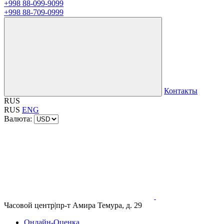
+998 88-099-9099
+998 88-709-0999
Контакты
RUS
RUS
ENG
Валюта:
Часовой центр
|
пр-т Амира Темура, д. 29
Онлайн-Оценка