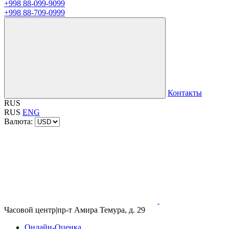
+998 88-099-9099
+998 88-709-0999
Контакты
RUS
RUS
ENG
Валюта:
Часовой центр
|
пр-т Амира Темура, д. 29
Онлайн-Оценка