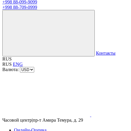
+998 88-099-9099
+998 88-709-0999
Контакты
RUS
RUS
ENG
Валюта:
Часовой центр
|
пр-т Амира Темура, д. 29
Онлайн-Оценка