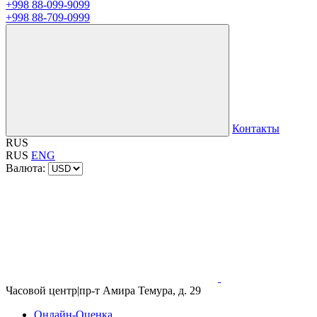
+998 88-099-9099
+998 88-709-0999
Контакты
RUS
RUS
ENG
Валюта:
Часовой центр
|
пр-т Амира Темура, д. 29
Онлайн-Оценка