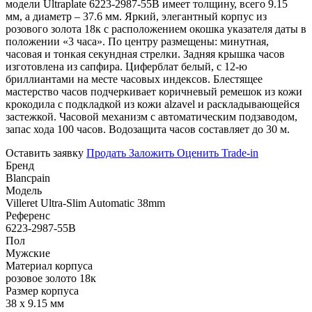
модели Ultraplate 6223-2987-55B имеет толщину, всего 9.15
мм, а диаметр – 37.6 мм. Яркий, элегантный корпус из
розового золота 18к с расположением окошка указателя даты в
положении «3 часа». По центру размещены: минутная,
часовая и тонкая секундная стрелки. Задняя крышка часов
изготовлена из сапфира. Циферблат белый, с 12-ю
бриллиантами на месте часовых индексов. Блестящее
мастерство часов подчеркивает коричневый ремешок из кожи
крокодила с подкладкой из кожи alzavel и раскладывающейся
застежкой. Часовой механизм с автоматическим подзаводом,
запас хода 100 часов. Водозащита часов составляет до 30 м.
Оставить заявку
Продать
Заложить
Оценить
Trade-in
Бренд
Blancpain
Модель
Villeret Ultra-Slim Automatic 38mm
Референс
6223-2987-55B
Пол
Мужские
Материал корпуса
розовое золото 18к
Размер корпуса
38 х 9.15 мм