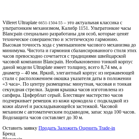
Villeret Ultraplate
– это актуальная классика с
6651-1504-55
ультратонким механизмом, Калибр 1151. Ультратонкие часы
Blancpain специально разработаны для особ, которые ценят
техническое совершенство и эстетическую гармонию.
Высокая точность хода с уменьшением часового механизма до
минимума. Чистота и гармония сбалансированного стиля этих
часов превосходно сочетается с традициями швейцарской
часовой компании Blancpain. Необыкновенно тонкий корпус
даной модели Ultraplate имеет толщину, всего 8,74 мм, а
диаметр – 40 мм. Яркий, элегантный корпус из нержавеющей
стали с расположением окошка указателя даты в положении
«3 часа». По центру размещены: минутная, часовая и тонкая
секундная стрелки. Задняя крышка часов изготовлена из
сапфира. Циферблат серый. Блестящее мастерство часов
подчеркивает ремешок из кожи крокодила с подкладкой из
кожи alzavel и раскладывающейся застежкой. Часовой
механизм с автоматическим подзаводом, запас хода 100 часов.
Водозащита часов составляет до 30 м.
Оставить заявку
Продать
Заложить
Оценить
Trade-in
Бренд