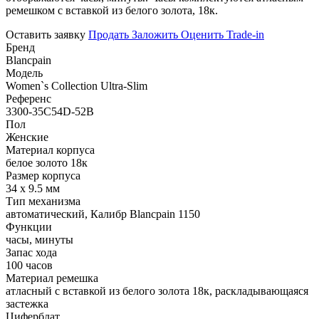
ремешком с вставкой из белого золота, 18к.
Оставить заявку
Продать
Заложить
Оценить
Trade-in
Бренд
Blancpain
Модель
Women`s Collection Ultra-Slim
Референс
3300-35C54D-52B
Пол
Женские
Материал корпуса
белое золото 18к
Размер корпуса
34 x 9.5 мм
Тип механизма
автоматический, Калибр Blancpain 1150
Функции
часы, минуты
Запас хода
100 часов
Материал ремешка
атласный с вставкой из белого золота 18к, раскладывающаяся
застежка
Циферблат