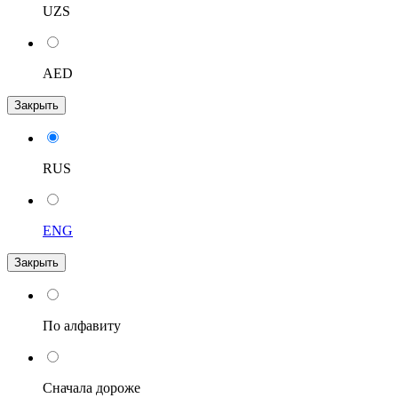
UZS
AED
Закрыть
RUS
ENG
Закрыть
По алфавиту
Сначала дороже