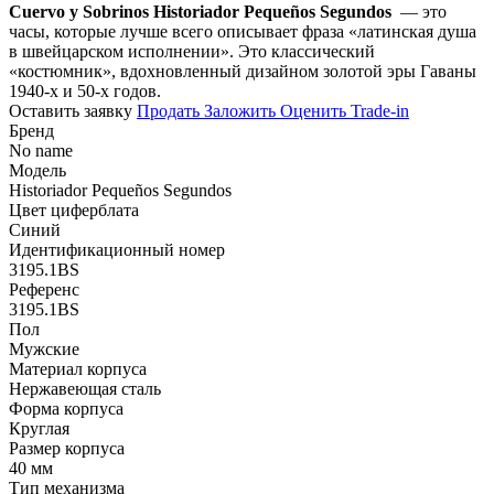
Cuervo y Sobrinos Historiador Pequeños Segundos
— это
часы, которые лучше всего описывает фраза «латинская душа
в швейцарском исполнении». Это классический
«костюмник», вдохновленный дизайном золотой эры Гаваны
1940-х и 50-х годов.
Оставить заявку
Продать
Заложить
Оценить
Trade-in
Бренд
No name
Модель
Historiador Pequeños Segundos
Цвет циферблата
Синий
Идентификационный номер
3195.1BS
Референс
3195.1BS
Пол
Мужские
Материал корпуса
Нержавеющая сталь
Форма корпуса
Круглая
Размер корпуса
40 мм
Тип механизма