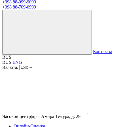
+998 88-099-9099
+998 88-709-0999
Контакты
RUS
RUS
ENG
Валюта:
Часовой центр
|
пр-т Амира Темура, д. 29
Онлайн-Оценка