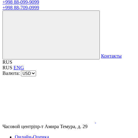
+998 88-099-9099
+998 88-709-0999
Контакты
RUS
RUS
ENG
Валюта:
Часовой центр
|
пр-т Амира Темура, д. 29
Онлайн-Оценка