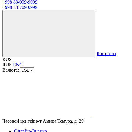
+998 88-099-9099
+998 88-709-0999
Контакты
RUS
RUS
ENG
Валюта:
Часовой центр
|
пр-т Амира Темура, д. 29
Онлайн-Оценка