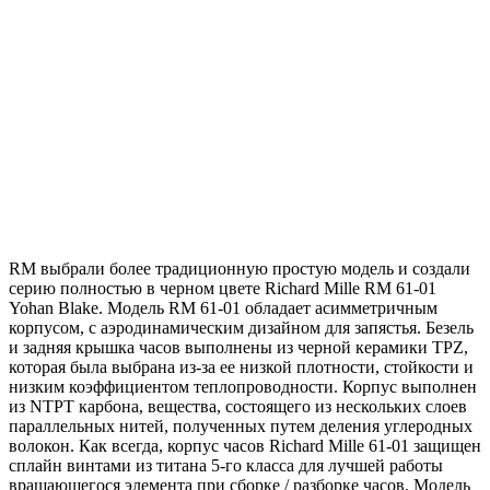
RM выбрали более традиционную простую модель и создали
серию полностью в черном цвете Richard Mille RM 61-01
Yohan Blake. Модель RM 61-01 обладает асимметричным
корпусом, с аэродинамическим дизайном для запястья. Безель
и задняя крышка часов выполнены из черной керамики TPZ,
которая была выбрана из-за ее низкой плотности, стойкости и
низким коэффициентом теплопроводности. Корпус выполнен
из NTPT карбона, вещества, состоящего из нескольких слоев
параллельных нитей, полученных путем деления углеродных
волокон. Как всегда, корпус часов Richard Mille 61-01 защищен
сплайн винтами из титана 5-го класса для лучшей работы
вращающегося элемента при сборке / разборке часов. Модель