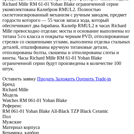
Richard Mille RM 61-01 Yohan Blake ограниченной серии
укомплектована Калибром RMUL2. Полностью
скелетонизированный механизм с ручным заводом, предмет
гордости которого — 55 часов запаса хода, который
обеспечивают два барабана. Калибр RMUL2 в часах Richard
Mille превосходно отделан: мосты и основание выполнены из
титана 5-го класса и покрыты черным PVD, отполированные
стрелки со скошенными углами, выполнена отделка стальных
деталей, отшлифованы вручную титановые детали,
отполированы болты, скошены и отполированы слоты и
винты. Часы Richard Mille RM 61-01 Yohan Blake
ограниченной серии будут произведены в количестве 100
штук.
Оставить заявку
Продать
Заложить
Оценить
Trade-in
Бренд
Richard Mille
Модель
Watches RM 061-01 Yohan Blake
Референс
RM 061-01 Yohan Blake All-Black TZP Black Ceramic
Пол
Мужские
Материал корпуса
Керамика, карбон