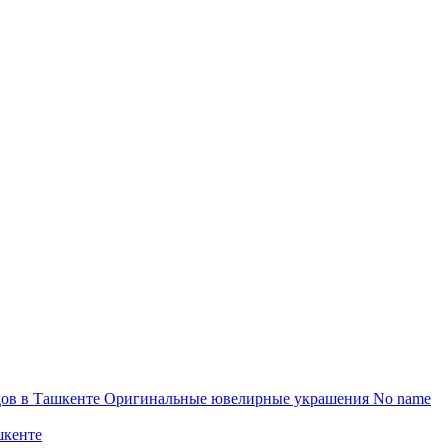
ов в Ташкенте
Оригинальные ювелирные украшения No name
шкенте