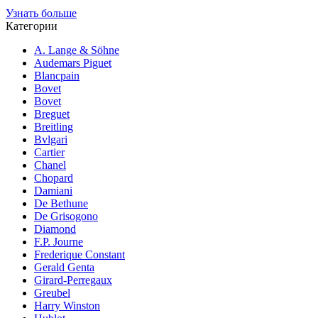
Узнать больше
Категории
A. Lange & Söhne
Audemars Piguet
Blancpain
Bovet
Bovet
Breguet
Breitling
Bvlgari
Cartier
Chanel
Chopard
Damiani
De Bethune
De Grisogono
Diamond
F.P. Journe
Frederique Constant
Gerald Genta
Girard-Perregaux
Greubel
Harry Winston