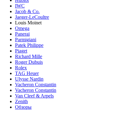
Hublot
IWC
Jacob & Co.
Jaeger-LeCoultre
Louis Moinet
Omega
Panerai
Parmigiani
Patek Philippe
Piaget
Richard Mille
Roger Dubuis
Rolex
TAG Heuer
Ulysse Nardin
Vacheron Constantin
Vacheron Constantin
Van Cleef & Arpels
Zenith
Обзоры