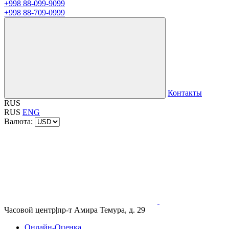
+998 88-099-9099
+998 88-709-0999
Контакты
RUS
RUS
ENG
Валюта:
Часовой центр
|
пр-т Амира Темура, д. 29
Онлайн-Оценка